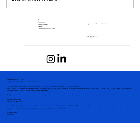
Nosotros
Por qué los hidroaviones son el futuro
Servicios
https://www.irelandiaaviation.ie/
Nuestro avión
Destinos
de la conectividad regional en
Términos y condiciones
Colombia
info@flyalma.com
Advertencia – Aviso Legal
La página web está en proceso de construcción.
Esta página web está en proceso de construcción y en ella no se encontrará ninguna oferta de servicios aéreos.
Su propósito es estrictamente informativo sobre el proceso de obtención del permiso de operación (servicios no regulares de pasajeros, carga y correo – Aerotaxi) por parte de Alma,
en la Aeronáutica Civil de Colombia, e información relacionada.
Cualquier contacto que se quiera hacer con la compañía que está adelantando este proceso por favor dirigirse a:
asistente@cmclex.com
Tel # 576014661620/21
Una vez Alma obtenga las aprobaciones gubernamentales correspondientes la página quedará funcional desde el punto de vista comercial pudiendo ofrecer los servicios autorizados.
Seguiremos trabajando para que este proyecto sea una realidad lo más pronto posible.
Muchas gracias,
ALMA AIR