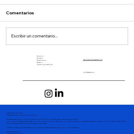
Comentarios
Escribir un comentario...
Nosotros
Por qué los hidroaviones son el futuro
Servicios
https://www.irelandiaaviation.ie/
Nuestro avión
Destinos
de la conectividad regional en
Términos y condiciones
Colombia
info@flyalma.com
Advertencia – Aviso Legal
La página web está en proceso de construcción.
Esta página web está en proceso de construcción y en ella no se encontrará ninguna oferta de servicios aéreos.
Su propósito es estrictamente informativo sobre el proceso de obtención del permiso de operación (servicios no regulares de pasajeros, carga y correo – Aerotaxi) por parte de Alma,
en la Aeronáutica Civil de Colombia, e información relacionada.
Cualquier contacto que se quiera hacer con la compañía que está adelantando este proceso por favor dirigirse a:
asistente@cmclex.com
Tel # 576014661620/21