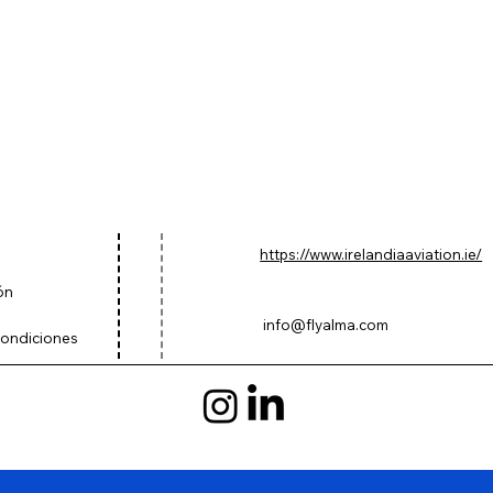
https://www.irelandiaaviation.ie/
ón
info@flyalma.com
condiciones